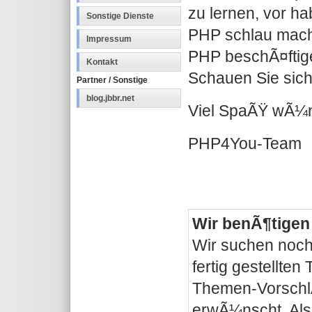
zu lernen, vor ha
Sonstige Dienste
PHP schlau mache
Impressum
PHP beschÃ¤ftig
Kontakt
Schauen Sie sich
Partner / Sonstige
blog.jbbr.net
Viel SpaÃŸ wÃ¼n
PHP4You-Team
Wir benÃ¶tigen 
Wir suchen noch 
fertig gestellte
Themen-VorschlÃ
erwÃ¼nscht. Als